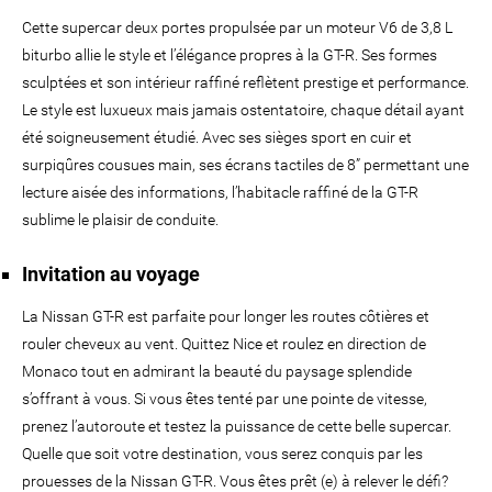
Cette supercar deux portes propulsée par un moteur V6 de 3,8 L
biturbo allie le style et l’élégance propres à la GT-R. Ses formes
sculptées et son intérieur raffiné reflètent prestige et performance.
Le style est luxueux mais jamais ostentatoire, chaque détail ayant
été soigneusement étudié. Avec ses sièges sport en cuir et
surpiqûres cousues main, ses écrans tactiles de 8” permettant une
lecture aisée des informations, l’habitacle raffiné de la GT-R
sublime le plaisir de conduite.
Invitation au voyage
La Nissan GT-R est parfaite pour longer les routes côtières et
rouler cheveux au vent. Quittez Nice et roulez en direction de
Monaco tout en admirant la beauté du paysage splendide
s’offrant à vous. Si vous êtes tenté par une pointe de vitesse,
prenez l’autoroute et testez la puissance de cette belle supercar.
Quelle que soit votre destination, vous serez conquis par les
prouesses de la Nissan GT-R. Vous êtes prêt (e) à relever le défi?