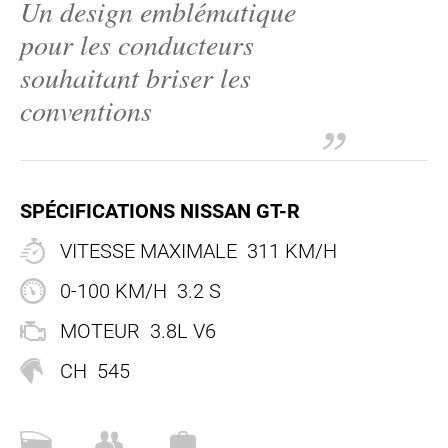
Un design emblématique
FR
pour les conducteurs
EN
souhaitant briser les
FR
+44 203 8079 515
conventions
SPÉCIFICATIONS NISSAN GT-R
VITESSE MAXIMALE
311 KM/H
0-100 KM/H
3.2 S
MOTEUR
3.8L V6
CH
545