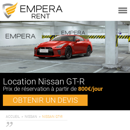
LOCATIONS
VÉHICULES
VÉHICULES
CATÉGORIES
MARQUES
OFFRES
A PROPOS
Location Nissan GT-R
QUI SOMMES-NOUS
Prix de réservation à partir de
800€/jour
FAQ
OBTENIR UN DEVIS
MAGAZINE ITINÉRAIRES
CONDITIONS GÉNÉRALES
SERVICES
ACCUEIL
NISSAN
NISSAN GT-R
AVIS