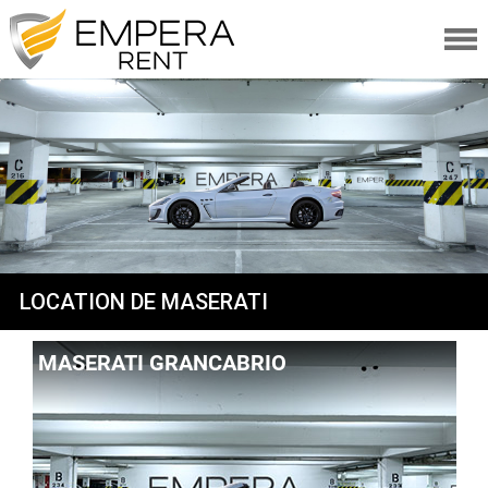
LOCATIONS
VÉHICULES
VÉHICULES
CATÉGORIES
MARQUES
OFFRES
A PROPOS
LOCATION DE MASERATI
QUI SOMMES-NOUS
FAQ
MASERATI GRANCABRIO
MAGAZINE ITINÉRAIRES
CONDITIONS GÉNÉRALES
SERVICES
AVIS