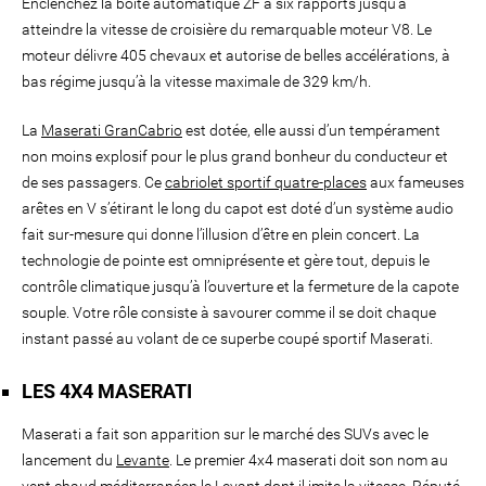
Enclenchez la boîte automatique ZF à six rapports jusqu’à
atteindre la vitesse de croisière du remarquable moteur V8. Le
moteur délivre 405 chevaux et autorise de belles accélérations, à
bas régime jusqu’à la vitesse maximale de 329 km/h.
La
Maserati GranCabrio
est dotée, elle aussi d’un tempérament
non moins explosif pour le plus grand bonheur du conducteur et
de ses passagers. Ce
cabriolet sportif quatre-places
aux fameuses
arêtes en V s’étirant le long du capot est doté d’un système audio
fait sur-mesure qui donne l’illusion d’être en plein concert. La
technologie de pointe est omniprésente et gère tout, depuis le
contrôle climatique jusqu’à l’ouverture et la fermeture de la capote
souple. Votre rôle consiste à savourer comme il se doit chaque
instant passé au volant de ce superbe coupé sportif Maserati.
LES 4X4 MASERATI
Maserati a fait son apparition sur le marché des SUVs avec le
lancement du
Levante
. Le premier 4x4 maserati doit son nom au
vent chaud méditerranéen le Levant dont il imite la vitesse. Réputé