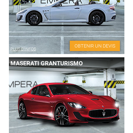
FR
EN
FR
+44 203 8079 515
OBTENIR UN DEVIS
PLUS D'INFOS
MASERATI GRANTURISMO