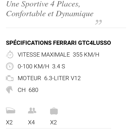
Une Sportive 4 Places,
FR
Confortable et Dynamique
EN
FR
+44 203 8079 515
SPÉCIFICATIONS FERRARI GTC4LUSSO
VITESSE MAXIMALE
355 KM/H
0-100 KM/H
3.4 S
MOTEUR
6.3-LITER V12
CH
680
X2
X4
X2