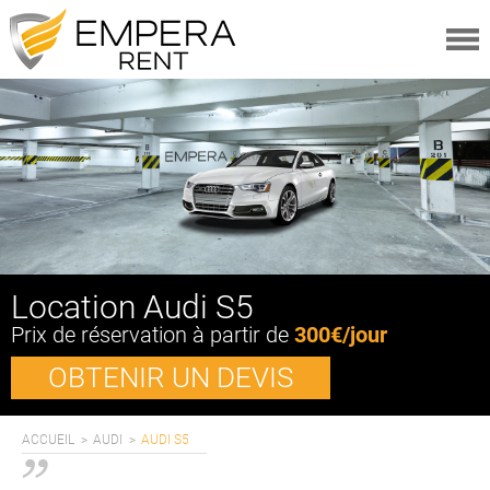
LOCATIONS
VÉHICULES
VÉHICULES
CATÉGORIES
MARQUES
OFFRES
A PROPOS
Location Audi S5
QUI SOMMES-NOUS
Prix de réservation à partir de
300€/jour
FAQ
OBTENIR UN DEVIS
MAGAZINE ITINÉRAIRES
CONDITIONS GÉNÉRALES
SERVICES
ACCUEIL
AUDI
AUDI S5
AVIS