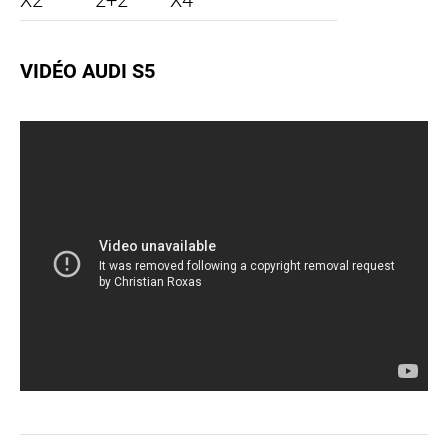
X2
2+2
X4
VIDÉO AUDI S5