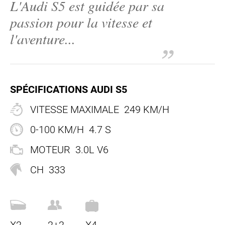
L'Audi S5 est guidée par sa
FR
passion pour la vitesse et
FR
l'aventure...
EN
+44 203 8079 515
SPÉCIFICATIONS AUDI S5
VITESSE MAXIMALE
249 KM/H
0-100 KM/H
4.7 S
MOTEUR
3.0L V6
CH
333