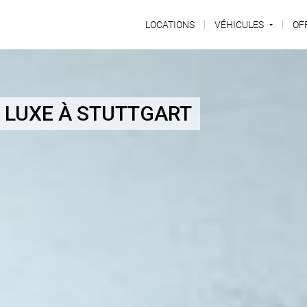
LOCATIONS
VÉHICULES
OF
E LUXE À STUTTGART